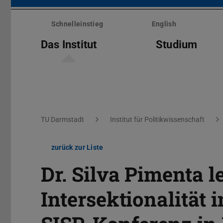
Menü
überspringen
Schnelleinstieg
English
Das Institut
Studium
Sie befinden sich hier:
TU Darmstadt
Institut für Politikwissenschaft
zurück zur Liste
Dr. Silva Pimenta l
Intersektionalität 