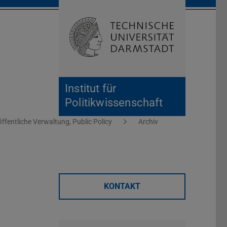
Suche öffnen
Zur Start
Institut für
Politikwissenschaft
Öffentliche Verwaltung, Public Policy
Archiv
KONTAKT