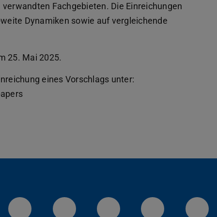
d verwandten Fachgebieten. Die Einreichungen
U-weite Dynamiken sowie auf vergleichende
zum 25. Mai 2025.
inreichung eines Vorschlags unter:
papers
LinkedIn-Seite der TU Darmstadt
Instagram-Kanal der TU 
Bluesky-Kanal de
Facebook-
You