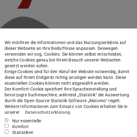
Wir möchten die Informationen und das Nutzungserlebnis auf
dieser Webseite an Ihre Bedürfnisse anpassen. Deswegen
verwenden wir sog. Cookies. Sie können selbst entscheiden,
welche Cookies genau bei Ihrem Besuch unserer Webseiten
gesetzt werden sollen.
Einige Cookies sind für den Abruf der Website notwendig, damit
diese auf Ihrem Endgerät richtig anzeigen werden kann. Diese
essentiellen Cookies können nicht abgewählt werden.
Der Komfort-Cookie speichert Ihre Spracheinstellung und
bevorzugte Suchmaschine, während „Statistik“ die Auswertung
c-Forscherin (Career Bridging Grant) in der
durch die Open-Source-Statistik-Software „Matomo“ regelt.
Weitere Informationen zum Einsatz von Cookies erhalten Sie in
d ein Panel mit dem Titel „The Meanings of
unserer
Datenschutzerklärung
.
r Jahreskonferenz der Italienischen Vereinigung für
Nur essentielle
m 4. bis 6. September 2025 in Neapel stattfindet.
Komfort
Statistiken