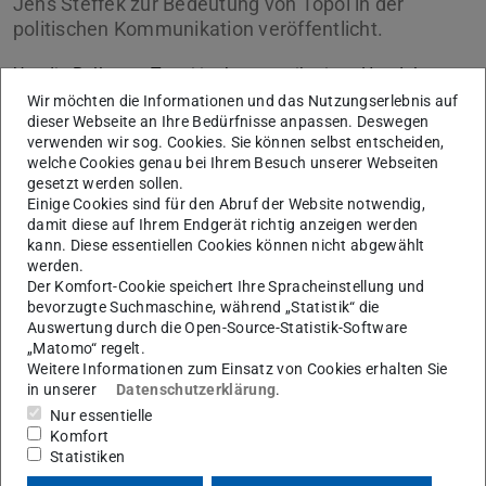
Jens Steffek zur Bedeutung von Topoi in der
politischen Kommunikation veröffentlicht.
Um die Rolle von Topoi im kommunikativen Handeln zu
veranschaulichen, stützt sich dieser Beitrag auf die Daten
Wir möchten die Informationen und das Nutzungserlebnis auf
dieser Webseite an Ihre Bedürfnisse anpassen. Deswegen
des Forschungsprojekts HEUREC (
link
) zu
verwenden wir sog. Cookies. Sie können selbst entscheiden,
Vorstellungen europäischer Bürger*innen von Fairness,
welche Cookies genau bei Ihrem Besuch unserer Webseiten
gesetzt werden sollen.
Gegenseitigkeit und Solidarität in der Europäischen
Einige Cookies sind für den Abruf der Website notwendig,
Union. Aus den Transkripten der dort durchgeführten
damit diese auf Ihrem Endgerät richtig anzeigen werden
Fokusgruppen wurden eine Reihe von Topoi ausgewählt,
kann. Diese essentiellen Cookies können nicht abgewählt
werden.
auf die die Teilnehmer*innen zurückgreifen. Heinelt und
Der Komfort-Cookie speichert Ihre Spracheinstellung und
Steffek charakterisieren einige der gefundenen Topoi als
bevorzugte Suchmaschine, während „Statistik“ die
„universell“, da sie in allen Ländern und
Auswertung durch die Open-Source-Statistik-Software
„Matomo“ regelt.
soziodemografischen Gruppen auftraten. Andere scheinen
Weitere Informationen zum Einsatz von Cookies erhalten Sie
eher spezifisch für bestimmte Länder oder Szenarien. Es
in unserer
Datenschutzerklärung
.
ist zu vermuten, dass Topoi den Sprecher*innen eine
Nur essentielle
Komfort
Alternative zu chronologisch geordneten Erzählungen
Statistiken
bieten, aber auch eine Art Kern, aus dem komplexere