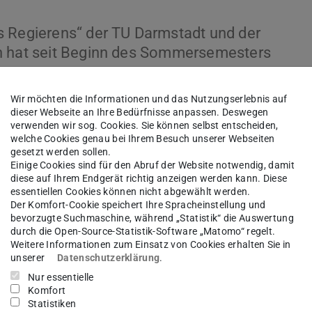
s Regierens“ der TU Darmstadt und der
in hat seit Beginn des Sommersemesters
Wir möchten die Informationen und das Nutzungserlebnis auf
dieser Webseite an Ihre Bedürfnisse anpassen. Deswegen
mm und die Arbeit der Mitglieder in ihren
verwenden wir sog. Cookies. Sie können selbst entscheiden,
bei wollen wir nicht nur einen Einblick in die
welche Cookies genau bei Ihrem Besuch unserer Webseiten
gesetzt werden sollen.
 sondern auch den Forschungsalltag und die
Einige Cookies sind für den Abruf der Website notwendig, damit
chten.
diese auf Ihrem Endgerät richtig anzeigen werden kann. Diese
essentiellen Cookies können nicht abgewählt werden.
Der Komfort-Cookie speichert Ihre Spracheinstellung und
s Lederer und Prof. Andreas Nölke über Standards
bevorzugte Suchmaschine, während „Statistik“ die Auswertung
e Forschungsgebiete vor, die beide in den
durch die Open-Source-Statistik-Software „Matomo“ regelt.
Weitere Informationen zum Einsatz von Cookies erhalten Sie in
d. Wir diskutieren unter anderem, welche Rolle
unserer
Datenschutzerklärung
.
elche politischen Implikationen
Nur essentielle
Komfort
rd reflektiert, wie sich das Verhältnis
Statistiken