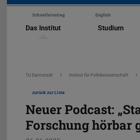
Menü
überspringen
Schnelleinstieg
English
Das Institut
Studium
Sie befinden sich hier:
TU Darmstadt
Institut für Politikwissenschaft
zurück zur Liste
Neuer Podcast: „St
Forschung hörbar 