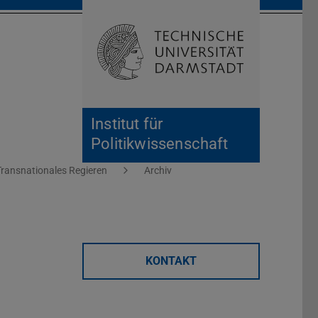
Suche öffnen
Zur Start
Institut für
Politikwissenschaft
Transnationales Regieren
Archiv
KONTAKT