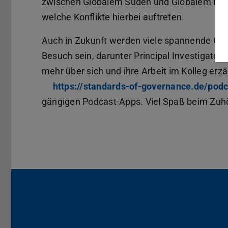
zwischen Globalem Süden und Globalem Nord
welche Konflikte hierbei auftreten.
Auch in Zukunft werden viele spannende Gäs
Besuch sein, darunter Principal Investigator
mehr über sich und ihre Arbeit im Kolleg erzä
https://standards-of-governance.de/pod
gängigen Podcast-Apps. Viel Spaß beim Zuh