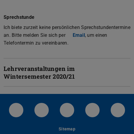
Sprechstunde
Ich biete zurzeit keine persönlichen Sprechstundentermine
an. Bitte melden Sie sich per
Email
, um einen
Telefontermin zu vereinbaren.
Lehrveranstaltungen im
Wintersemester 2020/21
LinkedIn-Seite der TU Darmstadt
Instagram-Kanal der TU Darmstad
Bluesky-Kanal der TU D
Facebook-Seite
YouTu
Sitemap