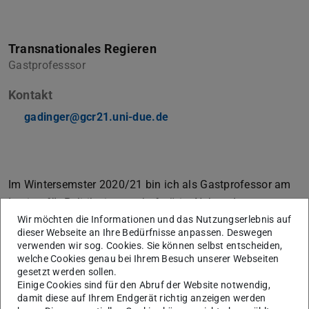
Transnationales Regieren
Gastprofesssor
Kontakt
gadinger@gcr21.uni-due.de
Im Wintersemster 2020/21 bin ich als Gastprofessor am
Institut für Politikwissenschaft tätig. Neben der
Wir möchten die Informationen und das Nutzungserlebnis auf
Gastprofessur arbeite ich seit 2012 als Senior Researcher
dieser Webseite an Ihre Bedürfnisse anpassen. Deswegen
am Käte Hamburger Kolleg/Centre for Global Cooperation
verwenden wir sog. Cookies. Sie können selbst entscheiden,
Research an der Universität Duisburg-Essen. Ich leite dort
welche Cookies genau bei Ihrem Besuch unserer Webseiten
gesetzt werden sollen.
eine interdisziplinäre Forschungsgruppe zu den Themen
Einige Cookies sind für den Abruf der Website notwendig,
„Polycentric Governance“ und „Legitimation and
damit diese auf Ihrem Endgerät richtig anzeigen werden