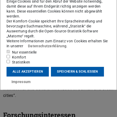
Einige Cookies sind für den Abruf der Website notwendig,
damit diese auf Ihrem Endgerät richtig anzeigen werden
kann. Diese essentiellen Cookies können nicht abgewählt
wissenschaftlicher Mitarbeiter
werden.
Der Komfort-Cookie speichert Ihre Spracheinstellung und
Arbeitsgebiet(e)
bevorzugte Suchmaschine, während „Statistik“ die
Auswertung durch die Open-Source-Statistik-Software
Methoden und Wissenschaftstheorie
„Matomo“ regelt.
Weitere Informationen zum Einsatz von Cookies erhalten Sie
Kontakt
in unserer
Datenschutzerklärung
.
Nur essentielle
Komfort
Statistiken
Max A. Kayser arbeitete als wissenschaftlicher Mitarbeiter
ALLE AKZEPTIEREN
SPEICHERN & SCHLIESSEN
von 2017-2020 im deutsch-griechischen
Forschungsprojekt des BMBF: „Conditions for
Impressum
institutional and Cultural Innovation in German and Greek
cities“.
Forschungsinteressen