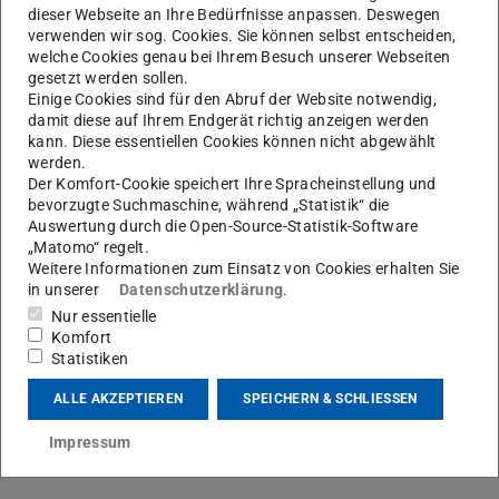
dieser Webseite an Ihre Bedürfnisse anpassen. Deswegen
verwenden wir sog. Cookies. Sie können selbst entscheiden,
Jörg Kemmerzell arbeitet seit 01.05.2021 als
welche Cookies genau bei Ihrem Besuch unserer Webseiten
wissenschaftlicher Mitarbeiter am Institut für
gesetzt werden sollen.
Einige Cookies sind für den Abruf der Website notwendig,
Politikwissenschaft. Im Arbeitsbereich Vergleichende
damit diese auf Ihrem Endgerät richtig anzeigen werden
Analyse politischer Systeme und Integrationsforschung
kann. Diese essentiellen Cookies können nicht abgewählt
ist er zusätzlich als Mitarbeiter im BMBF Kopernikus-
werden.
Der Komfort-Cookie speichert Ihre Spracheinstellung und
Projekt „ARIADNE – Evidenzbasiertes Assessment für die
bevorzugte Suchmaschine, während „Statistik“ die
Gestaltung der deutschen Energiewende“ tätig.
Auswertung durch die Open-Source-Statistik-Software
„Matomo“ regelt.
Weitere Informationen zum Einsatz von Cookies erhalten Sie
in unserer
Datenschutzerklärung
.
Forschungsinteressen
Nur essentielle
Komfort
Energie- und Klimapolitik
Statistiken
Lokale und regionale Politik
ALLE AKZEPTIEREN
SPEICHERN & SCHLIESSEN
Vergleichende Methoden, insb. QCA
Politische Institutionen
Impressum
Demokratieforschung und Demokratietheorie