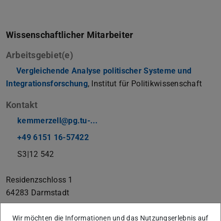
Wissenschaftlicher Mitarbeiter
Arbeitsgebiet(e)
Vergleichende Analyse politischer Systeme und
Integrationsforschung
, Institut für Politikwissenschaft
Kontakt
kemmerzell@pg.tu-...
+49 6151 16-57422
S3|12 542
Residenzschloss 1
64283
Darmstadt
Wir möchten die Informationen und das Nutzungserlebnis auf