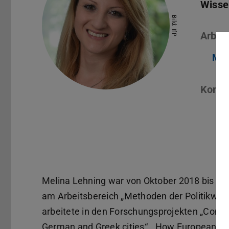
Wisse
Bild: IfP
Arbeit
Met
Konta
Melina Lehning war von Oktober 2018 bis Se
am Arbeitsbereich „Methoden der Politikwiss
arbeitete in den Forschungsprojekten „Conditi
German and Greek cities“, „How Europeans un