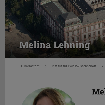
Melina Lehning
Sie befinden sich hier:
TU Darmstadt
Institut für Politikwissenschaft
Me