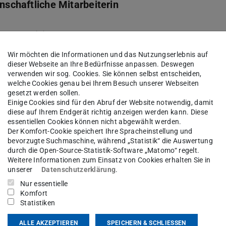
nschaftliche Mitarbeiterin
sgebiet(e)
Wir möchten die Informationen und das Nutzungserlebnis auf
hoden und Wissenschaftstheorie
dieser Webseite an Ihre Bedürfnisse anpassen. Deswegen
verwenden wir sog. Cookies. Sie können selbst entscheiden,
welche Cookies genau bei Ihrem Besuch unserer Webseiten
kt
gesetzt werden sollen.
Einige Cookies sind für den Abruf der Website notwendig, damit
diese auf Ihrem Endgerät richtig anzeigen werden kann. Diese
essentiellen Cookies können nicht abgewählt werden.
Der Komfort-Cookie speichert Ihre Spracheinstellung und
bevorzugte Suchmaschine, während „Statistik“ die Auswertung
durch die Open-Source-Statistik-Software „Matomo“ regelt.
Weitere Informationen zum Einsatz von Cookies erhalten Sie in
unserer
Datenschutzerklärung
.
ptember 2023 als wissenschaftliche Mitarbeiterin
Nur essentielle
enschaft und Wissenschaftstheorie“ tätig. Sie
Komfort
Statistiken
ons for Institutional and Cultural Innovation in
derstand reciprocity, fairness and cohesion“
ALLE AKZEPTIEREN
SPEICHERN & SCHLIESSEN