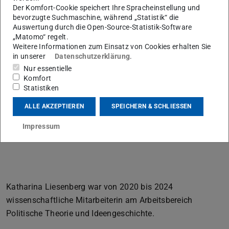
Der Komfort-Cookie speichert Ihre Spracheinstellung und
bevorzugte Suchmaschine, während „Statistik“ die
Auswertung durch die Open-Source-Statistik-Software
Ehem. wissenschaftliche Mitarbeiterin |
„Matomo“ regelt.
Weitere Informationen zum Einsatz von Cookies erhalten Sie
Doktorandin
in unserer
Datenschutzerklärung
.
Arbeitsgebiet(e)
Nur essentielle
Komfort
Politische Theorie und Ideengeschichte
Statistiken
Kontakt
ALLE AKZEPTIEREN
SPEICHERN & SCHLIESSEN
Residenzschloss 1
Impressum
64283
Darmstadt
Katharina Liesenberg war von 2020 bis 2024
wissenschaftliche Mitarbeiterin am Arbeitsbereich
Politische Theorie und Ideengeschichte.