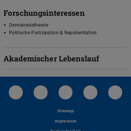
Forschungsinteressen
Demokratietheorie
Politische Partizipation & Repräsentation
Akademischer Lebenslauf
LinkedIn-Seite der TU Darmstadt
Instagram-Kanal der TU Darmstad
Bluesky-Kanal der TU D
Facebook-Seite
YouTu
Sitemap
Impressum