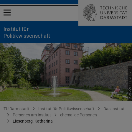
Menü öffnen
Institut für
Politikwissenschaft
Bild: Paul Glogowski
Katharina Liesenberg
Sie befinden sich hier:
TU Darmstadt
Institut für Politikwissenschaft
Das Institut
Personen am Institut
ehemalige Personen
Liesenberg, Katharina