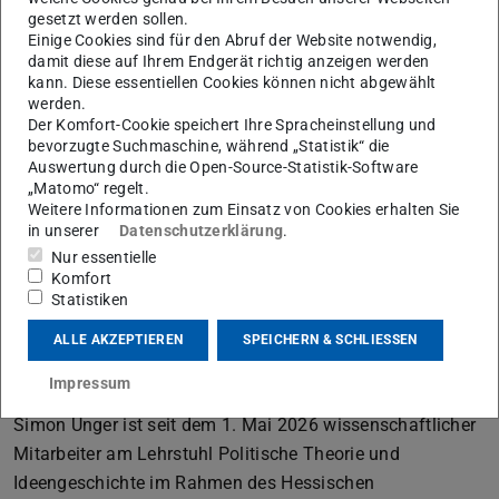
gesetzt werden sollen.
Einige Cookies sind für den Abruf der Website notwendig,
Wissenschaftlicher Mitarbeiter
damit diese auf Ihrem Endgerät richtig anzeigen werden
kann. Diese essentiellen Cookies können nicht abgewählt
Arbeitsgebiet(e)
werden.
Der Komfort-Cookie speichert Ihre Spracheinstellung und
Politische Theorie und Ideengeschichte
bevorzugte Suchmaschine, während „Statistik“ die
Auswertung durch die Open-Source-Statistik-Software
Kontakt
„Matomo“ regelt.
Weitere Informationen zum Einsatz von Cookies erhalten Sie
unger@pg.tu-...
in unserer
Datenschutzerklärung
.
S3 |12 539
Nur essentielle
Komfort
Residenzschloss 1
Statistiken
64283
Darmstadt
ALLE AKZEPTIEREN
SPEICHERN & SCHLIESSEN
Impressum
Simon Unger ist seit dem 1. Mai 2026 wissenschaftlicher
Mitarbeiter am Lehrstuhl Politische Theorie und
Ideengeschichte im Rahmen des Hessischen