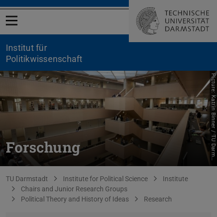
Open menu
Institut für
Politikwissenschaft
P
i
c
t
u
r
e
:
K
a
t
r
i
n
B
i
n
n
e
r
/
T
U
D
a
r
m
t
a
d
t
Forschung
s
You are here:
TU Darmstadt
Institute for Political Science
Institute
Chairs and Junior Research Groups
Political Theory and History of Ideas
Research