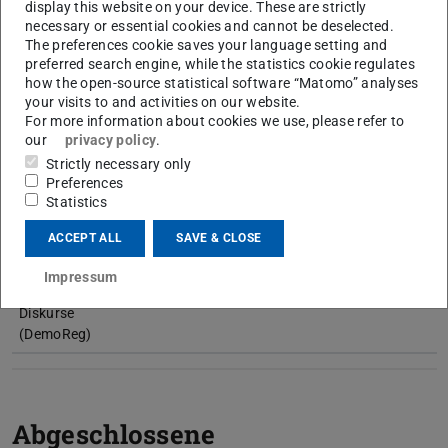
display this website on your device. These are strictly
liberaler Demokratien angesichts populistischer
necessary or essential cookies and cannot be deselected.
The preferences cookie saves your language setting and
Herausforderungen ermöglicht.
preferred search engine, while the statistics cookie regulates
how the open-source statistical software “Matomo” analyses
your visits to and activities on our website.
Aktuelle Forschungsprojekte
For more information about cookies we use, please refer to
our
privacy policy
.
Strictly necessary only
Name
Laufzeit
Finanzierung
Projektleitung
Preferences
Statistics
Herausforderungen
09/2025
HMWK
Prof. Dr. Dirk
der Demokratie in
–
Jörke
ACCEPT ALL
SAVE & CLOSE
Zeiten ihrer
12/2028
Regression: Zeiten,
Impressum
Räume und
Diskurse
(DemoReg)
Abgeschlossene