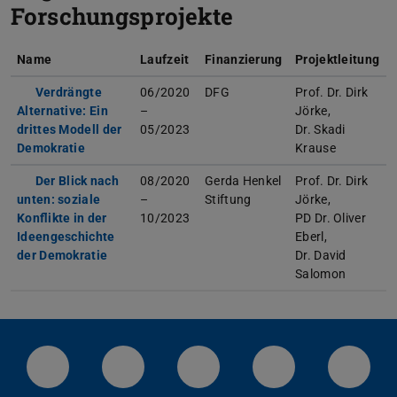
Forschungsprojekte
Name
Laufzeit
Finanzierung
Projektleitung
Verdrängte
06/2020
DFG
Prof. Dr. Dirk
Alternative: Ein
–
Jörke,
drittes Modell der
05/2023
Dr. Skadi
Demokratie
Krause
Der Blick nach
08/2020
Gerda Henkel
Prof. Dr. Dirk
unten: soziale
–
Stiftung
Jörke,
Konflikte in der
10/2023
PD Dr. Oliver
Ideengeschichte
Eberl,
der Demokratie
Dr. David
Salomon
LinkedIn-Seite der TU Darmstadt
Instagram-Kanal der TU Darmstad
Bluesky-Kanal der TU D
Facebook-Seite
YouTu