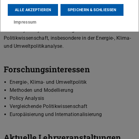
Universität Konstanz studiert und hier auch promoviert.
ALLE AKZEPTIEREN
SPEICHERN & SCHLIESSEN
Danach war ich als Postdoc an der Universität Potsdam
tätig. Meine Forschungsschwerpunkte liegen im Bereich
Impressum
der Policy-Analyse und der vergleichenden
Politikwissenschaft, insbesondere in der Energie-, Klima-
und Umweltpolitikanalyse.
Forschungsinteressen
Energie-, Klima- und Umweltpolitik
Methoden und Modellierung
Policy Analysis
Vergleichende Politikwissenschaft
Europäisierung und Internationalisierung
Aktuelle Lehrveranstaltungen