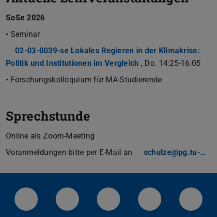
SoSe 2026
• Seminar
02-03-0039-se Lokales Regieren in der Klimakrise:
Politik und Institutionen im Vergleich
, Do. 14:25-16:05
• Forschungskolloquium für MA-Studierende
Sprechstunde
Online als Zoom-Meeting
Voranmeldungen bitte per E-Mail an
schulze@pg.tu-…
LinkedIn-Seite der TU Darmstadt
Instagram-Kanal der TU Darmstad
Bluesky-Kanal der TU D
Facebook-Seite
YouTu