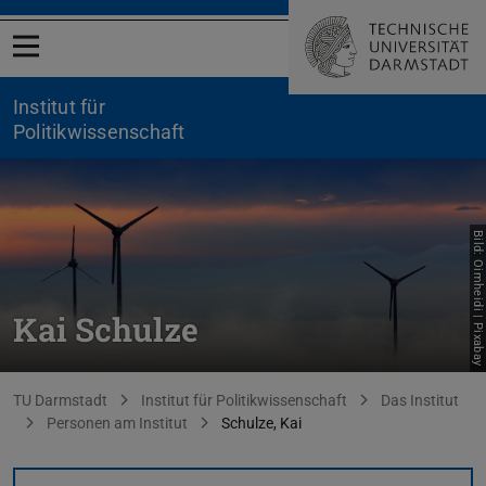
Menü öffnen
Institut für
Politikwissenschaft
Bild: Oimheidi | Pixabay
Kai Schulze
Sie befinden sich hier:
TU Darmstadt
Institut für Politikwissenschaft
Das Institut
Personen am Institut
Schulze, Kai