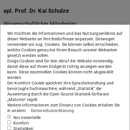
apl. Prof. Dr. Kai Schulze
Wissenschaftlicher Mitarbeiter
Wir möchten die Informationen und das Nutzungserlebnis auf
Arbeitsbereich "Vergleichende Analyse politischer Systeme
dieser Webseite an Ihre Bedürfnisse anpassen. Deswegen
und Integrationsforschung"
verwenden wir sog. Cookies. Sie können selbst entscheiden,
welche Cookies genau bei Ihrem Besuch unserer Webseiten
gesetzt werden sollen.
Google
Einige Cookies sind für den Abruf der Website notwendig,
Forschung
Publikationen
Scholar
ResearchGate
damit diese auf Ihrem Endgerät richtig anzeigen werden
kann. Diese essentiellen Cookies können nicht abgewählt
werden.
Der Komfort-Cookie speichert Ihre Spracheinstellung und
Ich bin außerplanmäßiger Professor und leite die
bevorzugte Suchmaschine, während „Statistik“ die
Auswertung durch die Open-Source-Statistik-Software
Nachwuchsgruppe
Integrierte Systemanalyse
im
„Matomo“ regelt.
Cluster-Projekt
Clean Circles
der TU Darmstadt. Zuvor
Weitere Informationen zum Einsatz von Cookies erhalten Sie
war ich Juniorprofessor für
Modelle der Wohnungs-
in unserer
Datenschutzerklärung
.
Nur essentielle
und Energiepolitik in Städten
.
Komfort
Ich habe Politik- und Verwaltungswissenschaft an der
Statistiken