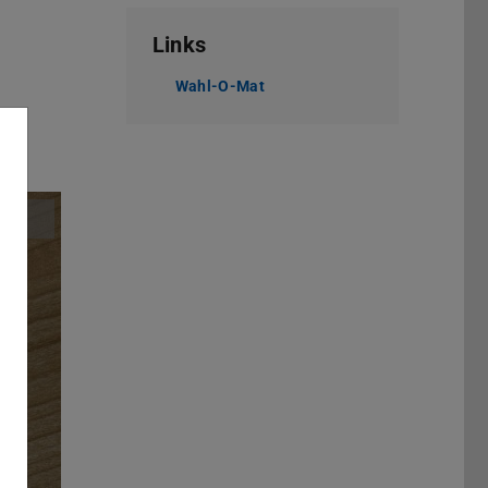
Links
Wahl-O-Mat