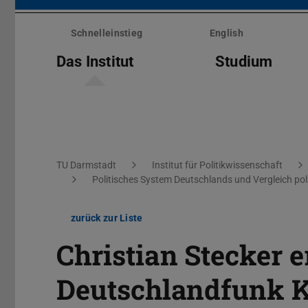
Menü
überspringen
Schnelleinstieg
English
Das Institut
Studium
Sie befinden sich hier:
TU Darmstadt
Institut für Politikwissenschaft
Politisches System Deutschlands und Vergleich pol
zurück zur Liste
Christian Stecker e
Deutschlandfunk K