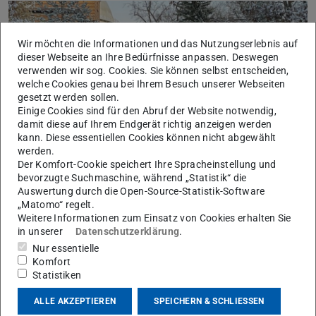
Wir möchten die Informationen und das Nutzungserlebnis auf
dieser Webseite an Ihre Bedürfnisse anpassen. Deswegen
verwenden wir sog. Cookies. Sie können selbst entscheiden,
welche Cookies genau bei Ihrem Besuch unserer Webseiten
Bild: Christine Quittkat
gesetzt werden sollen.
Einige Cookies sind für den Abruf der Website notwendig,
damit diese auf Ihrem Endgerät richtig anzeigen werden
kann. Diese essentiellen Cookies können nicht abgewählt
werden.
Der Komfort-Cookie speichert Ihre Spracheinstellung und
Nils Bruch, Dr. Christine Quittkat, Dr. Jörg Kemmerzell (v.l.)
bevorzugte Suchmaschine, während „Statistik“ die
Auswertung durch die Open-Source-Statistik-Software
„Matomo“ regelt.
Team TU Darmstadt of the Ariadne Consortium in
Weitere Informationen zum Einsatz von Cookies erhalten Sie
Potsdam at the Telegrafenberg for our consortium
in unserer
Datenschutzerklärung
.
meeting, surrounded by the picturesque snowy
Nur essentielle
landscapes of PIK. ❄️ Exciting discussions ahead on
Komfort
Statistiken
#EnergyTransformation with our amazing team! ⚡️
ALLE AKZEPTIEREN
SPEICHERN & SCHLIESSEN