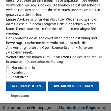
dieser Webseite an Ihre Bedürfnisse anpassen. Deswegen
verwenden wir sog. Cookies. Sie können selbst entscheiden,
Standards des Regierens
welche Cookies genau bei Ihrem Besuch unserer Webseiten
gesetzt werden sollen.
Einige Cookies sind für den Abruf der Website notwendig,
damit diese auf Ihrem Endgerät richtig anzeigen werden
kann. Diese essentiellen Cookies können nicht abgewählt
werden.
KONTAKT
Der Komfort-Cookie speichert Ihre Spracheinstellung und
bevorzugte Suchmaschine, während „Statistik“ die
Auswertung durch die Open-Source-Statistik-Software
Willkommen im DFG-Graduiertenkolleg „Standards des
„Matomo“ regelt.
Regierens“! Dieses Graduiertenkolleg (GRK) beschäftigt
Weitere Informationen zum Einsatz von Cookies erhalten Sie
in unserer
Datenschutzerklärung
.
sich mit Ideen und Praktiken, für die sich der Begriff der
Nur essentielle
guten Regierungsführung („good governance“)
Komfort
eingebürgert hat. Dahinter steht eine interdisziplinäre
Statistiken
Forschungsinitiative von zehn Professor*innen der TU
ALLE AKZEPTIEREN
SPEICHERN & SCHLIESSEN
Darmstadt und der Goethe Universität Frankfurt aus den
Bereichen Politikwissenschaft, Soziologie, Philosophie
Impressum
und Rechtswissenschaft. Weitere Informationen finden
Sie auf unserer Homepage
„Standards des Regierens“
.