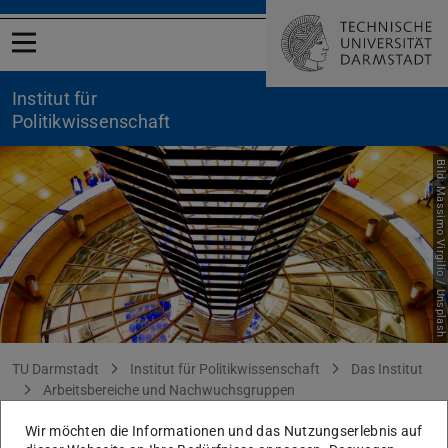
Menü öffnen
Institut für
Politikwissenschaft
Bild: Massimo Virgilio / Unsplash
Standards des Regierens
Sie befinden sich hier:
TU Darmstadt
Institut für Politikwissenschaft
Das Institut
Arbeitsbereiche und Nachwuchsgruppen
Transnationales Regieren
Forschung
Wir möchten die Informationen und das Nutzungserlebnis auf
Standard des Regierens