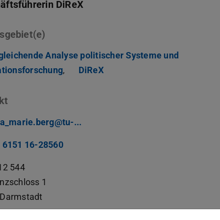
äftsführerin DiReX
sgebiet(e)
gleichende Analyse politischer Systeme und
ationsforschung
,
DiReX
kt
sa_marie.berg@tu-...
 6151 16-28560
12 544
nzschloss 1
Darmstadt