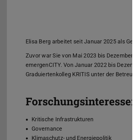
Elisa Berg arbeitet seit Januar 2025 als Gesc
Zuvor war Sie von Mai 2023 bis Dezember 202
emergenCITY. Von Januar 2022 bis Dezembe
Graduiertenkolleg KRITIS unter der Betreuung
Forschungsinteressen
Kritische Infrastrukturen
Governance
Klimaschutz- und Energiepolitik