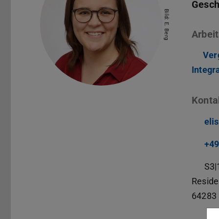
Gesch
Bild: E. Berg
Arbeit
Ver
Integr
Konta
eli
+49
S3|
Reside
64283