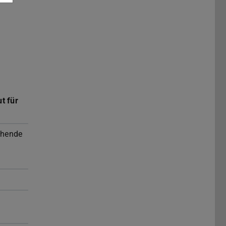
h
t für
chende