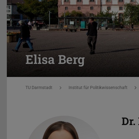
Elisa Berg
Sie befinden sich hier:
TU Darmstadt
Institut für Politikwissenschaft
Dr.