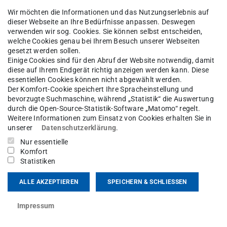
Wir möchten die Informationen und das Nutzungserlebnis auf
dieser Webseite an Ihre Bedürfnisse anpassen. Deswegen
verwenden wir sog. Cookies. Sie können selbst entscheiden,
welche Cookies genau bei Ihrem Besuch unserer Webseiten
gesetzt werden sollen.
Einige Cookies sind für den Abruf der Website notwendig, damit
häftsführerin im Projekt DiReX.
diese auf Ihrem Endgerät richtig anzeigen werden kann. Diese
essentiellen Cookies können nicht abgewählt werden.
4 wissenschaftliche Mitarbeiterin im Projekt
Der Komfort-Cookie speichert Ihre Spracheinstellung und
bevorzugte Suchmaschine, während „Statistik“ die Auswertung
r 2024 war sie Doktorandin am
durch die Open-Source-Statistik-Software „Matomo“ regelt.
Weitere Informationen zum Einsatz von Cookies erhalten Sie in
 von Prof. Dr. Michèle Knodt.
unserer
Datenschutzerklärung
.
Nur essentielle
Komfort
Statistiken
ALLE AKZEPTIEREN
SPEICHERN & SCHLIESSEN
Impressum