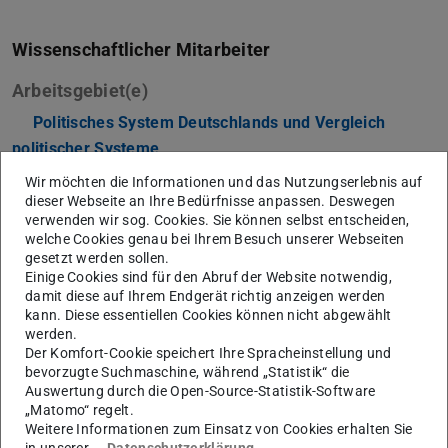
Wissenschaftlicher Mitarbeiter
Arbeitsgebiet(e)
Politisches System Deutschlands und Vergleich
politischer Systeme
Wir möchten die Informationen und das Nutzungserlebnis auf
Kontakt
dieser Webseite an Ihre Bedürfnisse anpassen. Deswegen
verwenden wir sog. Cookies. Sie können selbst entscheiden,
thilo.dieing@tu-...
welche Cookies genau bei Ihrem Besuch unserer Webseiten
S3|12
gesetzt werden sollen.
Einige Cookies sind für den Abruf der Website notwendig,
Residenzschloss 1
damit diese auf Ihrem Endgerät richtig anzeigen werden
64283
Darmstadt
kann. Diese essentiellen Cookies können nicht abgewählt
werden.
Der Komfort-Cookie speichert Ihre Spracheinstellung und
bevorzugte Suchmaschine, während „Statistik“ die
Auswertung durch die Open-Source-Statistik-Software
Thilo Dieing arbeitet seit Mai 2025 als wissenschaftlicher
„Matomo“ regelt.
Weitere Informationen zum Einsatz von Cookies erhalten Sie
Mitarbeiter am Arbeitsbereich „Politisches System
in unserer
Datenschutzerklärung
.