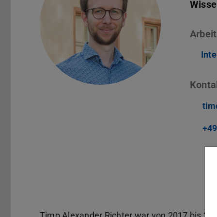
Wissen
Arbeit
Int
Konta
tim
+49
Timo Alexander Richter war von 2017 bis 2023