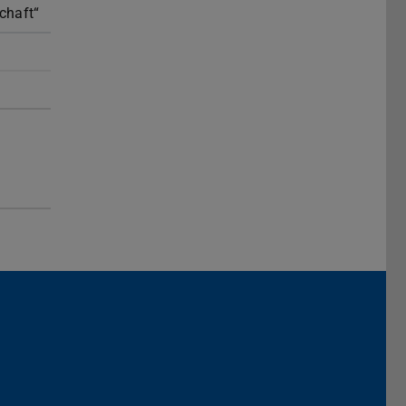
chaft“
Darmstadt
r TU Darmstadt
Seite der TU Darmstadt
Tube-Kanal der TU Darmstadt