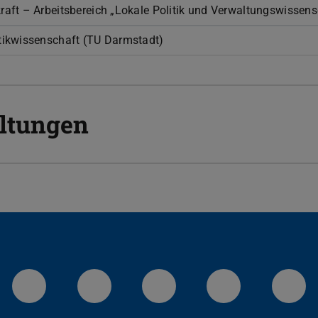
kraft – Arbeitsbereich „Lokale Politik und Verwaltungswissens
itikwissenschaft (TU Darmstadt)
altungen
LinkedIn-Seite der TU Darmstadt
Instagram-Kanal der TU 
Bluesky-Kanal de
Facebook-
You