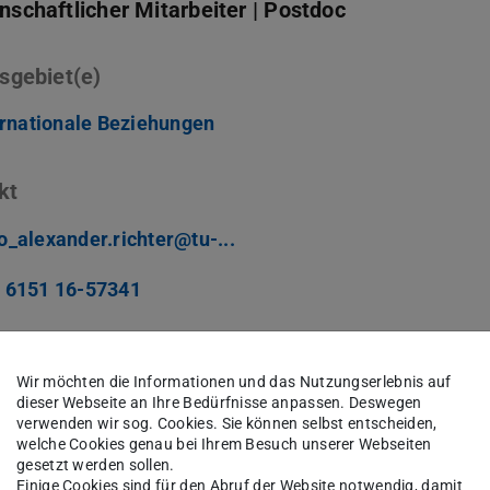
schaftlicher Mitarbeiter | Postdoc
sgebiet(e)
ernationale Beziehungen
kt
o_alexander.richter@tu-...
 6151 16-57341
Wir möchten die Informationen und das Nutzungserlebnis auf
dieser Webseite an Ihre Bedürfnisse anpassen. Deswegen
verwenden wir sog. Cookies. Sie können selbst entscheiden,
welche Cookies genau bei Ihrem Besuch unserer Webseiten
gesetzt werden sollen.
 als Wissenschaftlicher Mitarbeiter am Institut
Einige Cookies sind für den Abruf der Website notwendig, damit