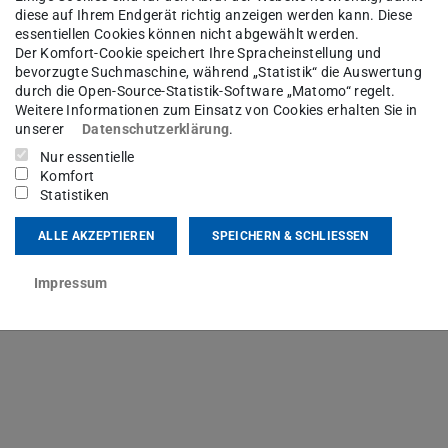
diese auf Ihrem Endgerät richtig anzeigen werden kann. Diese
ersität Darmstadt tätig. Zunächst arbeitete er im
essentiellen Cookies können nicht abgewählt werden.
Der Komfort-Cookie speichert Ihre Spracheinstellung und
nd Vergleich politischer Systeme“ unter der
bevorzugte Suchmaschine, während „Statistik“ die Auswertung
020 wechselte er in den Arbeitsbereich
durch die Open-Source-Statistik-Software „Matomo“ regelt.
Weitere Informationen zum Einsatz von Cookies erhalten Sie in
ung von Prof. Dr. Markus Lederer. Im Rahmen
unserer
Datenschutzerklärung
.
chiedliche Interaktionsbedingungen die
Nur essentielle
europäischen Energiepolitik beeinflussen.
Komfort
Statistiken
tenkollegs „
Standards des Regierens
“ im
ALLE AKZEPTIEREN
SPEICHERN & SCHLIESSEN
 ist er zudem im
Strategischen Controlling
der
Impressum