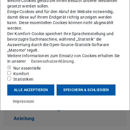
welche Cookies genau bei Ihrem Besuch unserer Webseiten
Studienanfänger*innen der
gesetzt werden sollen.
politikwissenschaftlichen Studiengänge
Einige Cookies sind für den Abruf der Website notwendig,
Informationen zum Studieneinstieg. Die Seite ist
damit diese auf Ihrem Endgerät richtig anzeigen werden
kann. Diese essentiellen Cookies können nicht abgewählt
kontinuierlich im Aufbau. Die letzte Aktualisierung
werden.
erfolgte am 10.07.2026.
Der Komfort-Cookie speichert Ihre Spracheinstellung und
bevorzugte Suchmaschine, während „Statistik“ die
Auswertung durch die Open-Source-Statistik-Software
Begrüßungsveranstaltungen
„Matomo“ regelt.
Weitere Informationen zum Einsatz von Cookies erhalten Sie
in unserer
Datenschutzerklärung
.
Nur essentielle
Studienpläne
Komfort
Statistiken
ALLE AKZEPTIEREN
SPEICHERN & SCHLIESSEN
Namensschild erstellen
Impressum
Namensschild-Vorlage
(DOCX-Datei)
Anleitung
(PDF-Datei)
(wird in neuem Tab geöffnet)