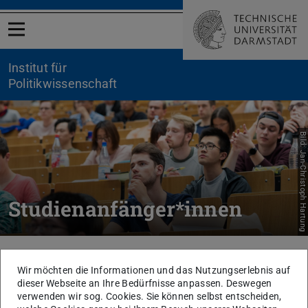
Menü öffnen
Institut für
Politikwissenschaft
Bild: Jan-Christoph Hartung
Studienanfänger*innen
Sie befinden sich hier:
TU Darmstadt
Institut für Politikwissenschaft
Studium
Studienanfänger*innen
Wir möchten die Informationen und das Nutzungserlebnis auf
dieser Webseite an Ihre Bedürfnisse anpassen. Deswegen
verwenden wir sog. Cookies. Sie können selbst entscheiden,
Auf dieser Seite finden Sie als