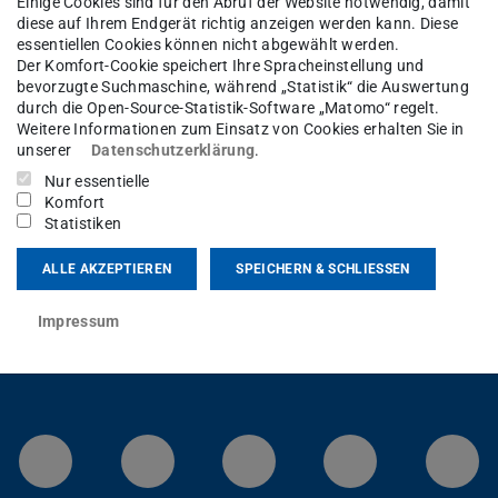
Einige Cookies sind für den Abruf der Website notwendig, damit
diese auf Ihrem Endgerät richtig anzeigen werden kann. Diese
essentiellen Cookies können nicht abgewählt werden.
Der Komfort-Cookie speichert Ihre Spracheinstellung und
bevorzugte Suchmaschine, während „Statistik“ die Auswertung
orothee Harres wieder ins Team des
durch die Open-Source-Statistik-Software „Matomo“ regelt.
025 wird sie das Sekretariat wieder führen.
Weitere Informationen zum Einsatz von Cookies erhalten Sie in
unserer
Datenschutzerklärung
.
kt hat, hat zum 01.01. eine neue Stelle
Nur essentielle
t.
Komfort
Statistiken
ALLE AKZEPTIEREN
SPEICHERN & SCHLIESSEN
Impressum
LinkedIn-Seite der TU Darmstadt
Instagram-Kanal der TU 
Bluesky-Kanal de
Facebook-
You