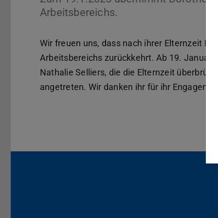
Arbeitsbereichs.
Wir freuen uns, dass nach ihrer Elternzeit D
Arbeitsbereichs zurückkehrt. Ab 19. Januar 2
Nathalie Selliers, die die Elternzeit überbrüc
angetreten. Wir danken ihr für ihr Engagemen