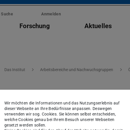
Suche
Anmelden
Forschung
Aktuelles
Das Institut
Arbeitsbereiche und Nachwuchsgruppen
riat des Arbeitsbereich
Wir möchten die Informationen und das Nutzungserlebnis auf
dieser Webseite an Ihre Bedürfnisse anpassen. Deswegen
verwenden wir sog. Cookies. Sie können selbst entscheiden,
welche Cookies genau bei Ihrem Besuch unserer Webseiten
gesetzt werden sollen.
arres wieder das Sekretariat des