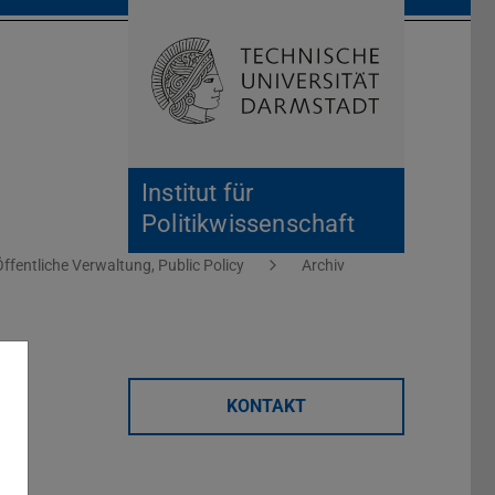
Suche öffnen
Zur Start
Institut für
Politikwissenschaft
Öffentliche Verwaltung, Public Policy
Archiv
s
KONTAKT