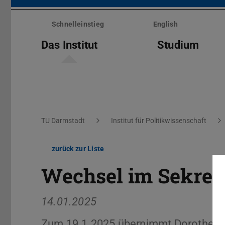
Menü
überspringen
Schnelleinstieg
English
Das Institut
Studium
Sie befinden sich hier:
TU Darmstadt
Institut für Politikwissenschaft
zurück zur Liste
Wechsel im Sekreta
14.01.2025
Zum 19.1.2025 übernimmt Dorothee H