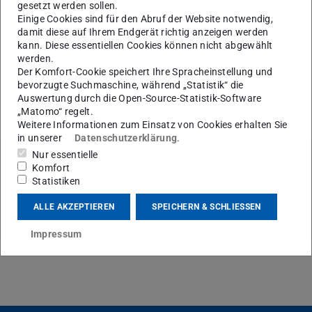
Verhindert der Föderalismus vernünftige Lösungen? Im
gesetzt werden sollen.
Gegenteil, sagt die Politologin Nathalie Behnke: Die
Einige Cookies sind für den Abruf der Website notwendig,
damit diese auf Ihrem Endgerät richtig anzeigen werden
Vielfalt helfe.
kann. Diese essentiellen Cookies können nicht abgewählt
werden.
Der Komfort-Cookie speichert Ihre Spracheinstellung und
bevorzugte Suchmaschine, während „Statistik“ die
Auswertung durch die Open-Source-Statistik-Software
KONTAKT
„Matomo“ regelt.
Weitere Informationen zum Einsatz von Cookies erhalten Sie
in unserer
Datenschutzerklärung
.
Nur essentielle
Komfort
Zum Interview
Statistiken
»Enorme Dynamik«
(PDF-Datei)
(wird in neuem Tab geöffnet)
ALLE AKZEPTIEREN
SPEICHERN & SCHLIESSEN
Impressum