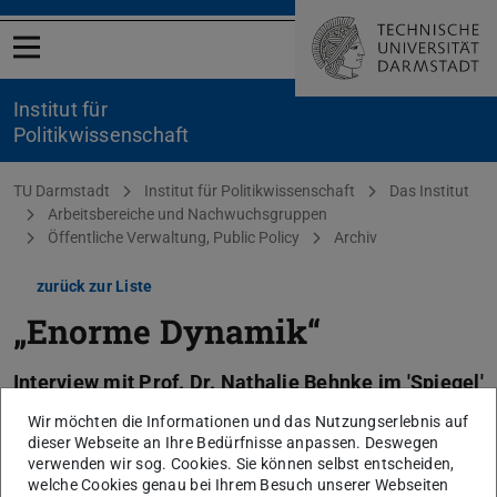
Menü öffnen
Institut für
Politikwissenschaft
Sie befinden sich hier:
TU Darmstadt
Institut für Politikwissenschaft
Das Institut
Arbeitsbereiche und Nachwuchsgruppen
Öffentliche Verwaltung, Public Policy
Archiv
zurück zur Liste
„Enorme Dynamik“
Interview mit Prof. Dr. Nathalie Behnke im 'Spiegel'
vom 17.10.2020
Wir möchten die Informationen und das Nutzungserlebnis auf
dieser Webseite an Ihre Bedürfnisse anpassen. Deswegen
19.10.2020
verwenden wir sog. Cookies. Sie können selbst entscheiden,
welche Cookies genau bei Ihrem Besuch unserer Webseiten