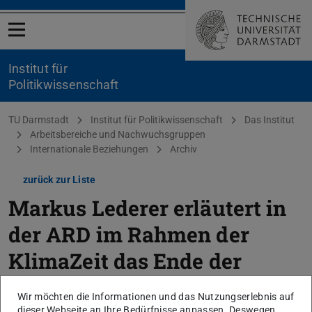
Menü öffnen
Institut für
Politikwissenschaft
Sie befinden sich hier:
TU Darmstadt
Institut für Politikwissenschaft
Das Institut
Arbeitsbereiche und Nachwuchsgruppen
Internationale Beziehungen
Archiv
zurück zur Liste
Markus Lederer erläutert in
der ARD im Rahmen der
KlimaZeit das Ende der
Ampelkoalition und ihre
Wir möchten die Informationen und das Nutzungserlebnis auf
dieser Webseite an Ihre Bedürfnisse anpassen. Deswegen