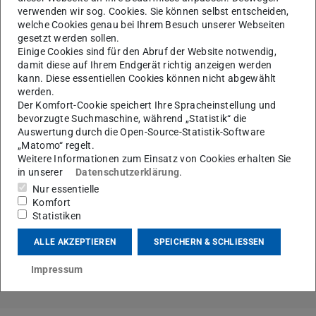
Bilanz in der Klimapolitik
verwenden wir sog. Cookies. Sie können selbst entscheiden,
welche Cookies genau bei Ihrem Besuch unserer Webseiten
02.12.2024
gesetzt werden sollen.
Einige Cookies sind für den Abruf der Website notwendig,
Markus Lederer erläutert in der ARD im Rahmen der
damit diese auf Ihrem Endgerät richtig anzeigen werden
KlimaZeit
das Ende der Ampelkoalition und ihre Bilanz in
kann. Diese essentiellen Cookies können nicht abgewählt
werden.
der Klimapolitik
Der Komfort-Cookie speichert Ihre Spracheinstellung und
Forschungsschwerpunkt: Transformation der
bevorzugte Suchmaschine, während „Statistik“ die
Auswertung durch die Open-Source-Statistik-Software
Energie- und Klimapolitik
„Matomo“ regelt.
Weitere Informationen zum Einsatz von Cookies erhalten Sie
Arbeitsbereich Internationale Beziehungen
in unserer
Datenschutzerklärung
.
Nur essentielle
Komfort
Statistiken
KONTAKT
ALLE AKZEPTIEREN
SPEICHERN & SCHLIESSEN
Impressum