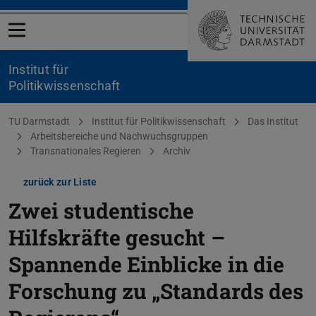
Menü öffnen
Institut für
Politikwissenschaft
Sie befinden sich hier:
TU Darmstadt
Institut für Politikwissenschaft
Das Institut
Arbeitsbereiche und Nachwuchsgruppen
Transnationales Regieren
Archiv
zurück zur Liste
Zwei studentische
Hilfskräfte gesucht –
Spannende Einblicke in die
Forschung zu „Standards des