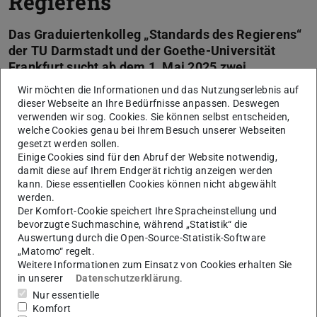
Regierens“
Das Graduiertenkolleg „Standards des Regierens“
der TU Darmstadt und der Goethe-Universität
Frankfurt sucht ab dem 1. Mai 2025 zwei
engagierte studentische Hilfskräfte (m/w/d).
Wir möchten die Informationen und das Nutzungserlebnis auf
dieser Webseite an Ihre Bedürfnisse anpassen. Deswegen
07.02.2025 von
Timo Alexander Richter
verwenden wir sog. Cookies. Sie können selbst entscheiden,
welche Cookies genau bei Ihrem Besuch unserer Webseiten
Die Aufgaben umfassen die Unterstützung in Forschung,
gesetzt werden sollen.
Einige Cookies sind für den Abruf der Website notwendig,
Organisation und Veranstaltungsmanagement sowie die
damit diese auf Ihrem Endgerät richtig anzeigen werden
Mitwirkung an der Öffentlichkeitsarbeit. Bewerben können
kann. Diese essentiellen Cookies können nicht abgewählt
sich Studierende der Politikwissenschaft ab dem 4.
werden.
Der Komfort-Cookie speichert Ihre Spracheinstellung und
Bachelorsemester mit guten Deutsch- und
bevorzugte Suchmaschine, während „Statistik“ die
Englischkenntnissen. Geboten werden flexible
Auswertung durch die Open-Source-Statistik-Software
Arbeitszeiten, spannende Einblicke in wissenschaftliche
„Matomo“ regelt.
Weitere Informationen zum Einsatz von Cookies erhalten Sie
Forschung und die Möglichkeit zur Teilnahme an
in unserer
Datenschutzerklärung
.
Seminaren des Kollegs.
Nur essentielle
Komfort
Bewerbungen und Nachfragen sind bis zum 28. Februar