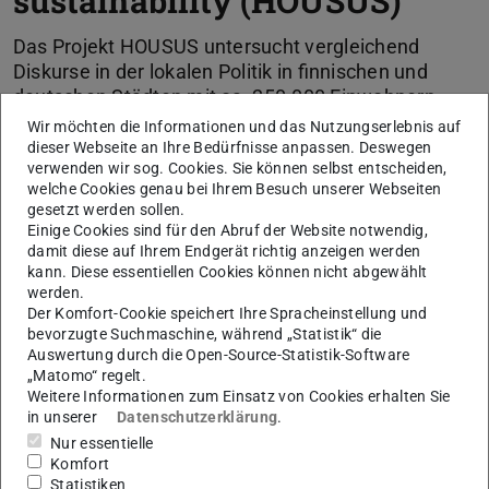
sustainability (HOUSUS)
Das Projekt HOUSUS untersucht vergleichend
Diskurse in der lokalen Politik in finnischen und
deutschen Städten mit ca. 250.000 Einwohnern
(Kiel, Mainz, Wiesbaden, Oulo, Tampere und Turku).
Wir möchten die Informationen und das Nutzungserlebnis auf
Ziel ist es, Unterschiede in den lokalen Diskursen im
dieser Webseite an Ihre Bedürfnisse anpassen. Deswegen
verwenden wir sog. Cookies. Sie können selbst entscheiden,
Bereich der Wohnungs- und Klimapolitik zu
welche Cookies genau bei Ihrem Besuch unserer Webseiten
identifizieren. Besonderer Augenmerk gilt der
gesetzt werden sollen.
Frage, wie Kommunalpolitiker*innen die beiden
Einige Cookies sind für den Abruf der Website notwendig,
Themen in Verbindung bringen und wie politische
damit diese auf Ihrem Endgerät richtig anzeigen werden
Entscheidungen auf diesen beiden Feldern in den
kann. Diese essentiellen Cookies können nicht abgewählt
werden.
untersuchten Städten getroffen werden.
Der Komfort-Cookie speichert Ihre Spracheinstellung und
bevorzugte Suchmaschine, während „Statistik“ die
Auswertung durch die Open-Source-Statistik-Software
KONTAKT
„Matomo“ regelt.
Weitere Informationen zum Einsatz von Cookies erhalten Sie
in unserer
Datenschutzerklärung
.
Nur essentielle
Förderung
Komfort
Statistiken