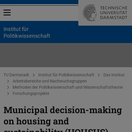
Menü öffnen
Institut für
Politikwissenschaft
HOUSUS
Sie befinden sich hier:
TU Darmstadt
Institut für Politikwissenschaft
Das Institut
Arbeitsbereiche und Nachwuchsgruppen
Methoden der Politikwissenschaft und Wissenschaftstheorie
Forschungsprojekte
Municipal decision-making
on housing and