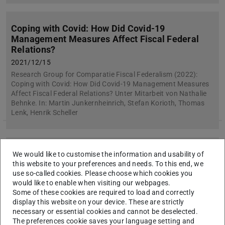
Coping with Covid: How Did Covid-19
Management Measures Affect Fiscal Federal
Relations?
2021/12/15
Research Group for Comparatie Fiscal Federalism (2022):
Coping with Covid: How Did Covid-19 Management Measures
Affect Fiscal Federal Relations? Unter Mitarbeit von Nathalie
Behnke. In: Martin Junkernheinrich, Stefan Korioth, Thomas
Lenk, Henrik Scheller
Alumni-Preis der Fakultät für Wirtschafts- und
We would like to customise the information and usability of
Sozialwissenschaften der Universität
this website to your preferences and needs. To this end, we
use so-called cookies. Please choose which cookies you
Heidelberg für Jonas Bernhard
would like to enable when visiting our webpages.
2021/11/15
Some of these cookies are required to load and correctly
display this website on your device. These are strictly
necessary or essential cookies and cannot be deselected.
The preferences cookie saves your language setting and