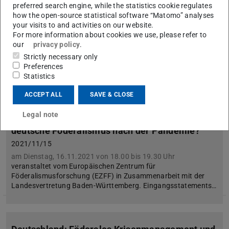
preferred search engine, while the statistics cookie regulates
Loccumer Online-Finanztage „Wie kommen die
how the open-source statistical software “Matomo” analyses
föderalen Finanzen aus der Corona-Krise?“
your visits to and activities on our website.
For more information about cookies we use, please refer to
2021/11/15
our
privacy policy
.
am 17. und 18.11.2021.
Strictly necessary only
Statement und Diskussion von Prof. Dr. Nathalie Behnke, Prof.
Preferences
Dr. Martin Junkernheinrich (TU Kaiserslautern) und Dr.
Statistics
Michael Thöne (Universität Köln) zum Thema „Effiziente Erled…
ACCEPT ALL
SAVE & CLOSE
Legal note
Webinar „Wie viel Reformbooster braucht der
deutsche Föderalismus nach der Pandemie?“
2021/11/15
am Dienstag, 16.11.2021 von 18.00 bis 19.30 Uhr
veranstaltet vom Europäischen Zentrum für
Föderalismusforschung (EZFF) in Zusammenarbeit mit der
Landesvertretung Baden-Württemberg. Eingangsstatements…