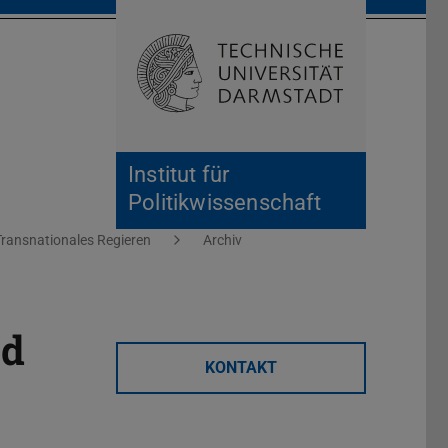
Suche öffnen
Zur Start
Institut für
Politikwissenschaft
Transnationales Regieren
Archiv
nd
KONTAKT