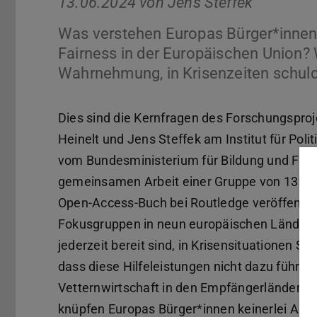
13.06.2024 von
Jens Steffek
Was verstehen Europas Bürger*innen u
Fairness in der Europäischen Union? W
Wahrnehmung, in Krisenzeiten schuld
Dies sind die Kernfragen des Forschungspro
Heinelt und Jens Steffek am Institut für Pol
vom Bundesministerium für Bildung und Fors
gemeinsamen Arbeit einer Gruppe von 13 int
Open-Access-Buch bei Routledge veröffentlic
Fokusgruppen in neun europäischen Ländern 
jederzeit bereit sind, in Krisensituationen So
dass diese Hilfeleistungen nicht dazu führe
Vetternwirtschaft in den Empfängerländern u
knüpfen Europas Bürger*innen keinerlei Aufl