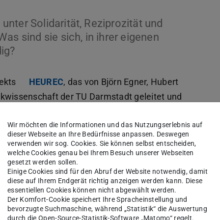
nter Solidarität, Reziprozität und
as sind sie sich, in ihrer eigenen
ig?
jekts
HEUREC
, das von Björn Egner, Hubert
itikwissenschaft der TU Darmstadt geleitet und
chung (BMBF) gefördert wurde. Die Erträge der
ernationalen Forscher*innen wurden nun als
Wir möchten die Informationen und das Nutzungserlebnis auf
dieser Webseite an Ihre Bedürfnisse anpassen. Deswegen
ht. Die Forschungsergebnisse, die sich auf 27
verwenden wir sog. Cookies. Sie können selbst entscheiden,
welche Cookies genau bei Ihrem Besuch unserer Webseiten
stützen, zeigen, dass Europas Bürger*innen
gesetzt werden sollen.
lidarität zu zeigen. Sie erwarten allerdings auch,
Einige Cookies sind für den Abruf der Website notwendig, damit
diese auf Ihrem Endgerät richtig anzeigen werden kann. Diese
n dürfen, dass Probleme wie Korruption und
essentiellen Cookies können nicht abgewählt werden.
ngelöst bleiben. Im Fall einer Naturkatastrophe
Der Komfort-Cookie speichert Ihre Spracheinstellung und
bevorzugte Suchmaschine, während „Statistik“ die Auswertung
agen oder Bedingungen an Hilfeleistungen. Das
durch die Open-Source-Statistik-Software „Matomo“ regelt.