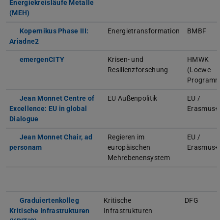
Energiekreisläufe Metalle
(MEH)
Kopernikus Phase III:
Energietransformation
BMBF
Ariadne2
emergenCITY
Krisen- und
HMWK
Resilienzforschung
(Loewe
Programm
Jean Monnet Centre of
EU Außenpolitik
EU /
Excellence: EU in global
Erasmus+
Dialogue
Jean Monnet Chair, ad
Regieren im
EU /
personam
europäischen
Erasmus+
Mehrebenensystem
Graduiertenkolleg
Kritische
DFG
Kritische Infrastrukturen
Infrastrukturen