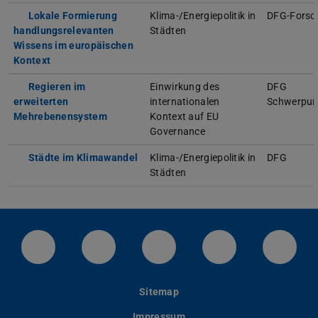
Lokale Formierung
Klima-/Energiepolitik in
DFG-Forsc
handlungsrelevanten
Städten
Wissens im europäischen
Kontext
Regieren im
Einwirkung des
DFG
erweiterten
internationalen
Schwerpu
Mehrebenensystem
Kontext auf EU
Governance
Städte im Klimawandel
Klima-/Energiepolitik in
DFG
Städten
LinkedIn-Seite der TU Darmstadt
Instagram-Kanal der TU Darmstad
Bluesky-Kanal der TU D
Facebook-Seite
YouTu
Sitemap
Impressum