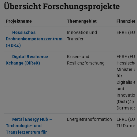
Übersicht Forschungsprojekte
Projektname
Themengebiet
Finanzier
Hessisches
Innovation und
EFRE (EU)
Drohnenkompetenzzentrum
Transfer
(HDKZ)
Digital Resilience
Krisen- und
EFRE (EU)
Xchange (DiReX)
Resilienzforschung
Hessische
Ministeri
für
Digitalisi
und
Innovatio
(Distr@l) 
Darmstad
Metal Energy Hub –
Energietransformation
EFRE (EU)
Technologie- und
TU Darms
Transferzentrum für