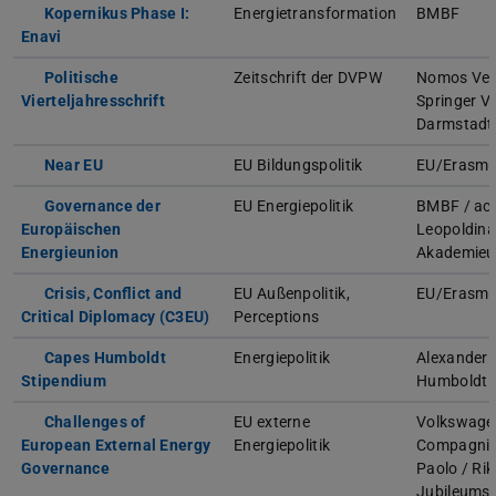
Kopernikus Phase I:
Energietransformation
BMBF
Enavi
Politische
Zeitschrift der DVPW
Nomos Ver
Vierteljahresschrift
Springer V
Darmstadt
Near EU
EU Bildungspolitik
EU/Erasm
Governance der
EU Energiepolitik
BMBF / aca
Europäischen
Leopoldina
Energieunion
Akademieu
Crisis, Conflict and
EU Außenpolitik,
EU/Erasm
Critical Diplomacy (C3EU)
Perceptions
Capes Humboldt
Energiepolitik
Alexander 
Stipendium
Humboldt S
Challenges of
EU externe
Volkswagen
European External Energy
Energiepolitik
Compagnia
Governance
Paolo / Ri
Jubileums