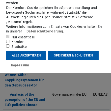
Kopernikus Phase II:
Energietransformation
BMBF
werden.
Ariadne
Der Komfort-Cookie speichert Ihre Spracheinstellung und
bevorzugte Suchmaschine, während „Statistik“ die
Cost Action: EU Foreign
EU Außenpolitik
COST
Auswertung durch die Open-Source-Statistik-Software
Policy Facing New
„Matomo“ regelt.
Weitere Informationen zum Einsatz von Cookies erhalten Sie
Realities
in unserer
Datenschutzerklärung
.
Jean Monnet Network
EU Außenpolitik
EU/Erasm
Nur essentielle
on EU-Canada Relations
Komfort
Statistiken
Schlaues Wasser
Partizipation
BMI/Stadt
Darmstadt
ALLE AKZEPTIEREN
SPEICHERN & SCHLIESSEN
Soziotechnische
Energietransformation
FiF – TU D
Impressum
Bewertung von Kraft-
Wärme-Kälte-
Kopplungssystemen für
den Gebäudesektor
Analysis of the
Governance in der EU
EU/EEAS
perception of the EU and
EU's policies abroad