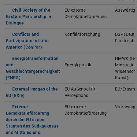
Civil Society of the
EU externe
Auswärtig
Eastern Partnership in
Demokratieförderung
Dialogue
Conflicts and
Konfliktforschung
DSF (Deuts
Partizipation in Latin
Friedensfo
America (ConPar)
Energietransformation
HMWK (Hes
und
Energiepolitik
Ministeriu
Geschlechtergerechtigkeit
Wissensch
(ENEG)
Kunst)
External Images of the
EU Außenpolitik,
EU/Erasm
EU (EXIE)
Perceptions
Externe
EU externe
Volkswage
Demokratieförderung
Demokratieförderung
durch die EU in den
Staaten des Südkaukasus
und Mittelasiens