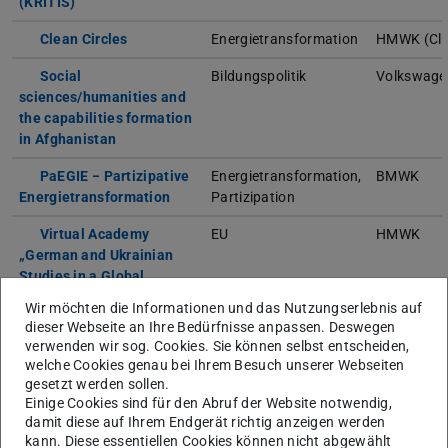
(KRITIS)
Clean Circles
Energietransformation
HMWK (Clus
Social
Bildungspolitik
Volkswage
sciences/humanities and
the capabilities formation
in Afghanistan
PaEGIE − Partizipative
Energietransformation,
BMWK
Energietransformation
Partizipation
Virtual Academy
EU
HMWK
„German and Ukrainian
Studies in a Global
Perspective: Cutting Edge
Wir möchten die Informationen und das Nutzungserlebnis auf
Ideas and Challenges”
dieser Webseite an Ihre Bedürfnisse anpassen. Deswegen
verwenden wir sog. Cookies. Sie können selbst entscheiden,
Jean Monnet Centre of
Regieren im
EU/Erasm
welche Cookies genau bei Ihrem Besuch unserer Webseiten
Excellence: EU@School
europäischen
gesetzt werden sollen.
Mehrebenensystem,
Einige Cookies sind für den Abruf der Website notwendig,
Energietransformation
damit diese auf Ihrem Endgerät richtig anzeigen werden
kann. Diese essentiellen Cookies können nicht abgewählt